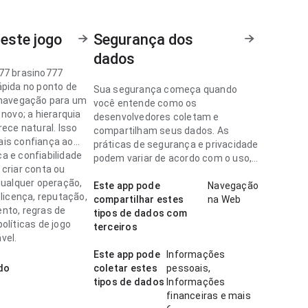
este jogo
Segurança dos
dados
77 brasino777
ápida no ponto de
Sua segurança começa quando
 navegação para um
você entende como os
 novo; a hierarquia
desenvolvedores coletam e
rece natural. Isso
compartilham seus dados. As
is confiança ao
práticas de segurança e privacidade
a e confiabilidade
podem variar de acordo com o uso,
 criar conta ou
a região e a idade.
77 parece confiável
qualquer operação,
Este app pode
Navegação
 de fluxo de
 licença, reputação,
compartilhar estes
na Web
ão em uma consulta
nto, regras de
tipos de dados com
a página não parece
olíticas de jogo
terceiros
a. A experiência
vel.
 bem com uso
Este app pode
Informações
e.
do
coletar estes
pessoais,
tipos de dados
Informações
financeiras e mais