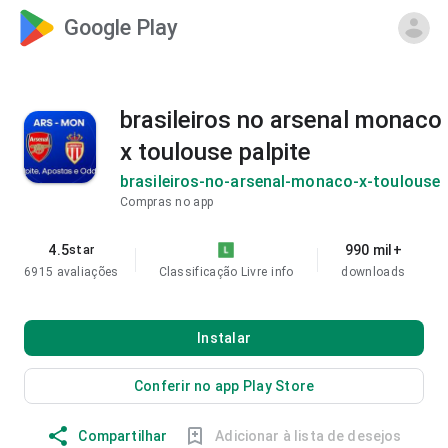
Google Play
brasileiros no arsenal monaco
x toulouse palpite
brasileiros-no-arsenal-monaco-x-toulouse
Compras no app
4.5
990 mil+
star
6915 avaliações
Classificação Livre
info
downloads
Instalar
Conferir no app Play Store
Compartilhar
Adicionar à lista de desejos