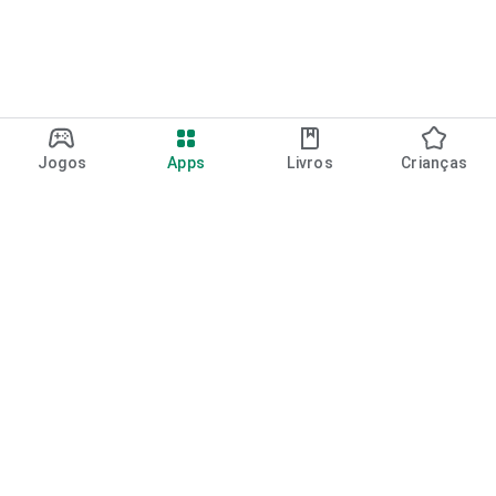
Jogos
Apps
Livros
Crianças
Google Play
Play Pass
Pontos do Play Points
Vales-presente
Resgatar