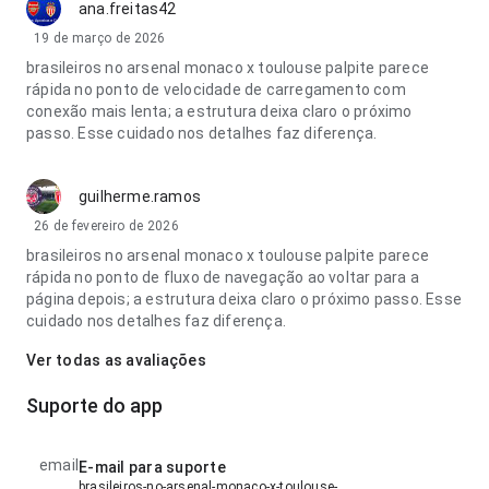
ana.freitas42
19 de março de 2026
brasileiros no arsenal monaco x toulouse palpite parece
rápida no ponto de velocidade de carregamento com
conexão mais lenta; a estrutura deixa claro o próximo
passo. Esse cuidado nos detalhes faz diferença.
guilherme.ramos
26 de fevereiro de 2026
brasileiros no arsenal monaco x toulouse palpite parece
rápida no ponto de fluxo de navegação ao voltar para a
página depois; a estrutura deixa claro o próximo passo. Esse
cuidado nos detalhes faz diferença.
Ver todas as avaliações
Suporte do app
email
E-mail para suporte
brasileiros-no-arsenal-monaco-x-toulouse-