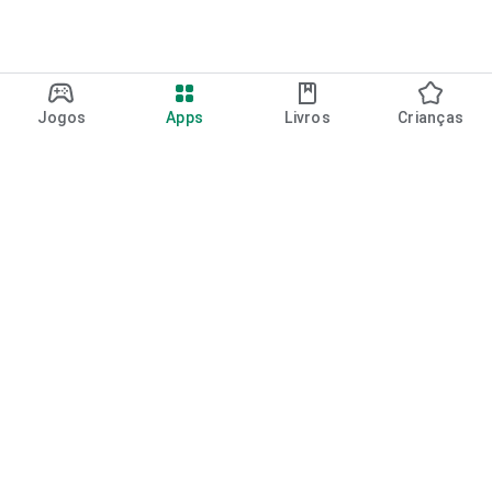
Jogos
Apps
Livros
Crianças
Google Play
Play Pass
Pontos do Play Points
Vales-presente
Resgatar
Política de reembolso