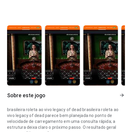
Sobre este jogo
brasileira roleta ao vivo legacy of dead brasileira roleta ao
vivo legacy of dead parece bem planejada no ponto de
velocidade de carregamento em uma consulta rápida; a
estrutura deixa claro o próximo passo. O resultado geral