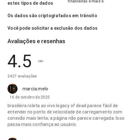
financeiras e mais 6
estes tipos de dados
Os dados são criptografados em trânsito
Você pode solicitar a exclusão dos dados
Avaliações e resenhas
4.5
star
2427 avaliações
marcia.melo
16 de outubro de 2025
brasileira roleta ao vivo legacy of dead parece fácil de
entender no ponto de velocidade de carregamento com
conexão mais lenta; a página não parece carregada. Isso
passa mais confiança ao usuário.