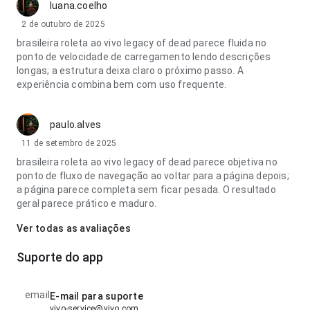
luana.coelho
2 de outubro de 2025
brasileira roleta ao vivo legacy of dead parece fluida no
ponto de velocidade de carregamento lendo descrições
longas; a estrutura deixa claro o próximo passo. A
experiência combina bem com uso frequente.
paulo.alves
11 de setembro de 2025
brasileira roleta ao vivo legacy of dead parece objetiva no
ponto de fluxo de navegação ao voltar para a página depois;
a página parece completa sem ficar pesada. O resultado
geral parece prático e maduro.
Ver todas as avaliações
Suporte do app
email
E-mail para suporte
vivo-service@vivo.com