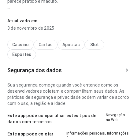
parece prático e maduro.
brasileira roleta ao vivo legacy of dead parece rápida no
ponto de velocidade de carregamento ao voltar para a
Atualizado em
página depois; a estrutura deixa claro o próximo passo. O
3 de novembro de 2025
resultado geral parece prático e maduro.
Cassino
Cartas
Apostas
Slot
Esportes
Segurança dos dados
Sua segurança começa quando você entende como os
desenvolvedores coletam e compartilham seus dados. As
práticas de segurança e privacidade podem variar de acordo
com o uso, a região e a idade.
Navegação
Este app pode compartilhar estes tipos de
na Web
dados com terceiros
Informações pessoais, Informações
Este app pode coletar