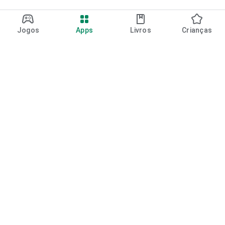
Jogos
Apps
Livros
Crianças
Google Play
Play Pass
Pontos do Play Points
Vales-presente
Resgatar
Política de reembolso
Crianças e família