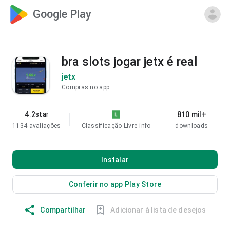
Google Play
bra slots jogar jetx é real
jetx
Compras no app
4.2
810 mil+
star
1134 avaliações
Classificação Livre
info
downloads
Instalar
Conferir no app Play Store
Compartilhar
Adicionar à lista de desejos