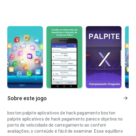
Sobre este jogo
boston palpite aplicativos de hack pagamento boston
palpite aplicativos de hack pagamento parece objetiva no
ponto de velocidade de carregamento ao conferir
avaliações; o conteúdo é fácil de examinar. Esse equilíbrio