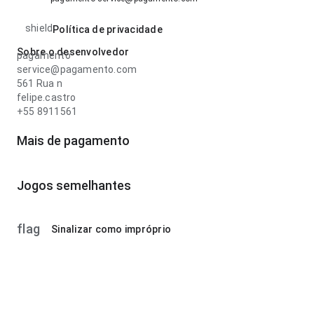
shield
Política de privacidade
Sobre o desenvolvedor
pagamento
service@pagamento.com
561 Rua n
felipe.castro
+55 8911561
Mais de pagamento
Jogos semelhantes
flag
Sinalizar como impróprio