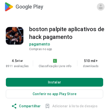
Google Play
boston palpite aplicativos de
hack pagamento
pagamento
Compras no app
4.5
510 mil+
star
8911 avaliações
Classificação Livre
info
downloads
Instalar
Conferir no app Play Store
Compartilhar
Adicionar à lista de desejos