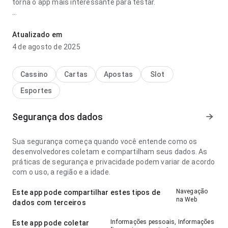
torna o app mais interessante para testar.
boston palpite aplicativos de hack pagamento parece
madura no ponto de velocidade de carregamento lendo
Atualizado em
descrições longas; a página não parece carregada. A página
4 de agosto de 2025
causa uma impressão melhor que algo genérico.
Cassino
Cartas
Apostas
Slot
Esportes
Segurança dos dados
Sua segurança começa quando você entende como os
desenvolvedores coletam e compartilham seus dados. As
práticas de segurança e privacidade podem variar de acordo
com o uso, a região e a idade.
Navegação
Este app pode compartilhar estes tipos de
na Web
dados com terceiros
Informações pessoais, Informações
Este app pode coletar