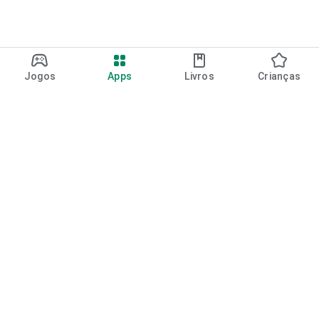
Jogos
Apps
Livros
Crianças
Google Play
Play Pass
Pontos do Play Points
Vales-presente
Resgatar
Política de reembolso