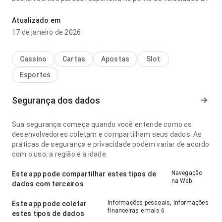
carregamento em uma consulta rápida; a estrutura deixa
claro o próximo passo. O resultado geral parece prático e
Atualizado em
maduro.
17 de janeiro de 2026
Cassino
Cartas
Apostas
Slot
Esportes
Segurança dos dados
Sua segurança começa quando você entende como os
desenvolvedores coletam e compartilham seus dados. As
práticas de segurança e privacidade podem variar de acordo
com o uso, a região e a idade.
Navegação
Este app pode compartilhar estes tipos de
na Web
dados com terceiros
Informações pessoais, Informações
Este app pode coletar
financeiras e mais 6
estes tipos de dados