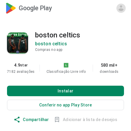
Google Play
boston celtics
boston celtics
Compras no app
4.9
580 mil+
star
7182 avaliações
Classificação Livre
info
downloads
Instalar
Conferir no app Play Store
Compartilhar
Adicionar à lista de desejos