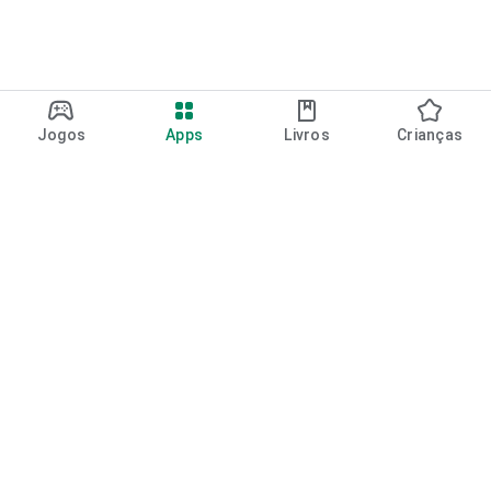
Jogos
Apps
Livros
Crianças
Google Play
Play Pass
Pontos do Play Points
Vales-presente
Resgatar
Política de reembolso