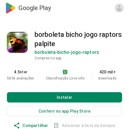
Google Play
borboleta bicho jogo raptors
palpite
borboleta-bicho-jogo-raptors
Compras no app
4.5
420 mil+
star
5838 avaliações
Classificação Livre
info
downloads
Instalar
Conferir no app Play Store
Compartilhar
Adicionar à lista de desejos