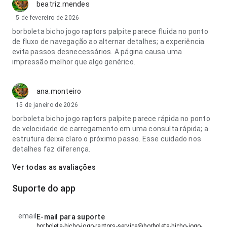
beatriz.mendes
5 de fevereiro de 2026
borboleta bicho jogo raptors palpite parece fluida no ponto
de fluxo de navegação ao alternar detalhes; a experiência
evita passos desnecessários. A página causa uma
impressão melhor que algo genérico.
ana.monteiro
15 de janeiro de 2026
borboleta bicho jogo raptors palpite parece rápida no ponto
de velocidade de carregamento em uma consulta rápida; a
estrutura deixa claro o próximo passo. Esse cuidado nos
detalhes faz diferença.
Ver todas as avaliações
Suporte do app
email
E-mail para suporte
borboleta-bicho-jogo-raptors-service@borboleta-bicho-jogo-