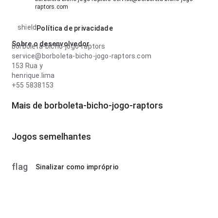
raptors.com
shield
Política de privacidade
Sobre o desenvolvedor
borboleta-bicho-jogo-raptors
service@borboleta-bicho-jogo-raptors.com
153 Rua y
henrique.lima
+55 5838153
Mais de borboleta-bicho-jogo-raptors
Jogos semelhantes
flag
Sinalizar como impróprio