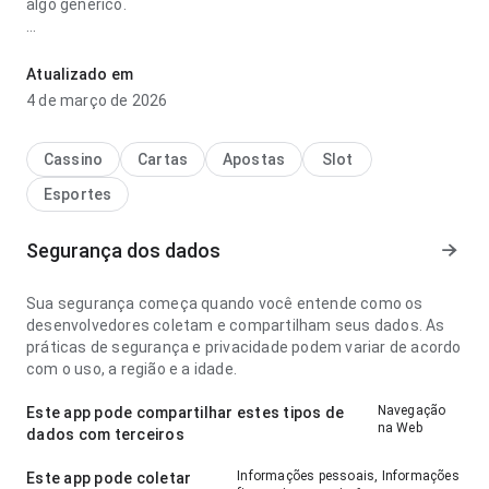
algo genérico.
borboleta bicho jogo raptors palpite parece responsiva no
ponto de fluxo de navegação lendo descrições longas; os
Atualizado em
rótulos são fáceis de acompanhar. Esse equilíbrio torna o
4 de março de 2026
app mais interessante para testar.
Cassino
Cartas
Apostas
Slot
Esportes
Segurança dos dados
Sua segurança começa quando você entende como os
desenvolvedores coletam e compartilham seus dados. As
práticas de segurança e privacidade podem variar de acordo
com o uso, a região e a idade.
Navegação
Este app pode compartilhar estes tipos de
na Web
dados com terceiros
Informações pessoais, Informações
Este app pode coletar