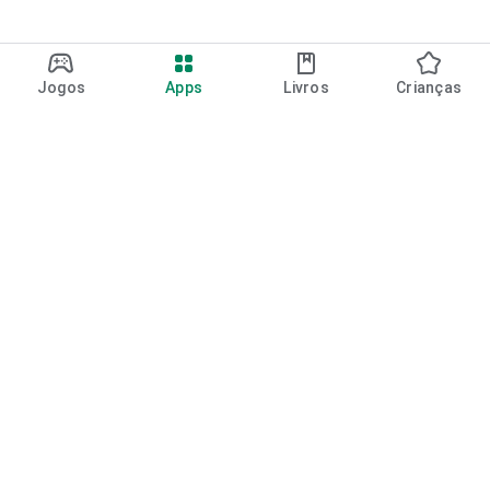
Jogos
Apps
Livros
Crianças
Google Play
Play Pass
Pontos do Play Points
Vales-presente
Resgatar
Política de reembolso