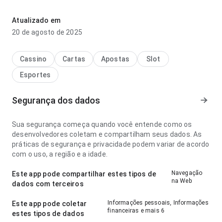
bolsa exchange pagamento parece estável no ponto de
fluxo de navegação comparando com apps parecidos; a
Atualizado em
página parece completa sem ficar pesada. Esse cuidado
20 de agosto de 2025
nos detalhes faz diferença.
Cassino
Cartas
Apostas
Slot
Esportes
Segurança dos dados
Sua segurança começa quando você entende como os
desenvolvedores coletam e compartilham seus dados. As
práticas de segurança e privacidade podem variar de acordo
com o uso, a região e a idade.
Navegação
Este app pode compartilhar estes tipos de
na Web
dados com terceiros
Informações pessoais, Informações
Este app pode coletar
financeiras e mais 6
estes tipos de dados