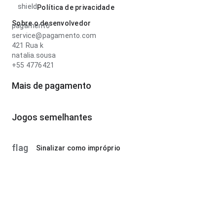
shield
Política de privacidade
Sobre o desenvolvedor
pagamento
service@pagamento.com
421 Rua k
natalia.sousa
+55 4776421
Mais de pagamento
Jogos semelhantes
flag
Sinalizar como impróprio