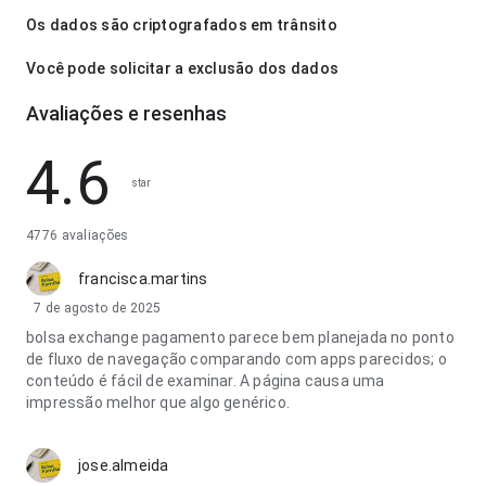
Os dados são criptografados em trânsito
Você pode solicitar a exclusão dos dados
Avaliações e resenhas
4.6
star
4776 avaliações
francisca.martins
7 de agosto de 2025
bolsa exchange pagamento parece bem planejada no ponto
de fluxo de navegação comparando com apps parecidos; o
conteúdo é fácil de examinar. A página causa uma
impressão melhor que algo genérico.
jose.almeida