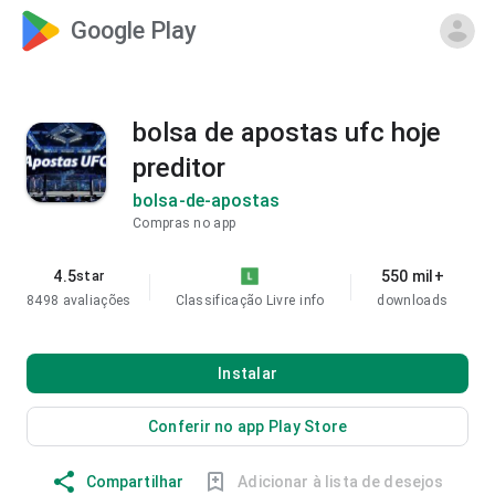
Google Play
bolsa de apostas ufc hoje
preditor
bolsa-de-apostas
Compras no app
4.5
550 mil+
star
8498 avaliações
Classificação Livre
info
downloads
Instalar
Conferir no app Play Store
Compartilhar
Adicionar à lista de desejos