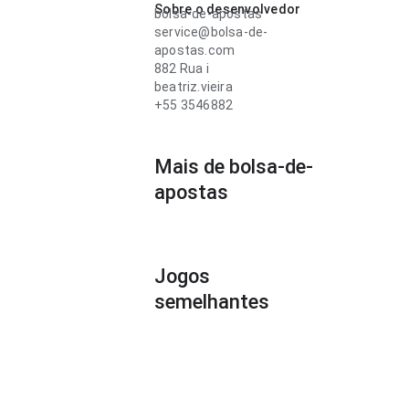
Sobre o desenvolvedor
bolsa-de-apostas
service@bolsa-de-
apostas.com
882 Rua i
beatriz.vieira
+55 3546882
Mais de bolsa-de-
apostas
Jogos
semelhantes