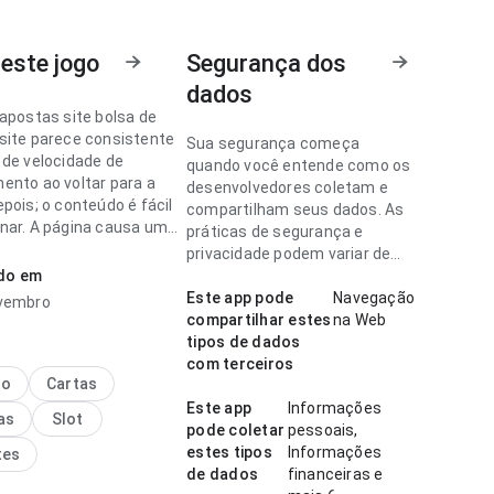
este jogo
Segurança dos
dados
 apostas site bolsa de
site parece consistente
Sua segurança começa
 de velocidade de
quando você entende como os
ento ao voltar para a
desenvolvedores coletam e
pois; o conteúdo é fácil
compartilham seus dados. As
nar. A página causa uma
práticas de segurança e
o melhor que algo
privacidade podem variar de
.
ado em
acordo com o uso, a região e a
idade.
Este app pode
Navegação
ovembro
 apostas site parece
compartilhar estes
na Web
nte no ponto de fluxo de
tipos de dados
ão comparando com apps
com terceiros
s; a página não parece
no
Cartas
a. O resultado geral
Este app
Informações
as
Slot
rático e maduro.
pode coletar
pessoais,
estes tipos
Informações
tes
de dados
financeiras e