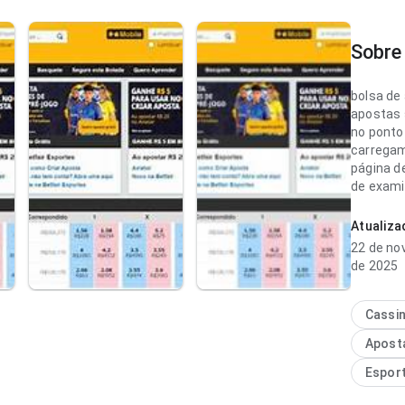
Sobre 
bolsa de
apostas 
no ponto
carregam
página de
de exami
impressã
genérico
Atualiz
22 de n
bolsa de
de 2025
consiste
navegaç
parecido
Cassi
carregad
Apost
parece p
Espor