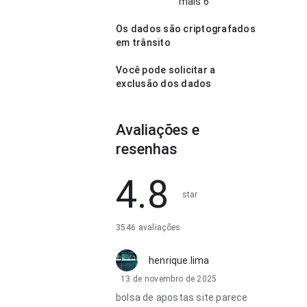
mais 6
Os dados são criptografados
em trânsito
Você pode solicitar a
exclusão dos dados
Avaliações e
resenhas
4.8
star
3546 avaliações
henrique.lima
13 de novembro de 2025
bolsa de apostas site parece