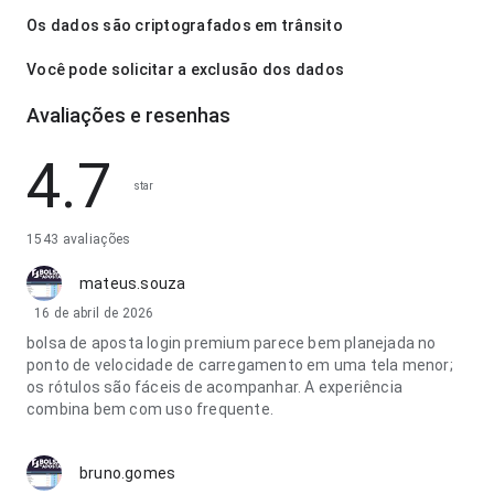
Os dados são criptografados em trânsito
Você pode solicitar a exclusão dos dados
Avaliações e resenhas
4.7
star
1543 avaliações
mateus.souza
16 de abril de 2026
bolsa de aposta login premium parece bem planejada no
ponto de velocidade de carregamento em uma tela menor;
os rótulos são fáceis de acompanhar. A experiência
combina bem com uso frequente.
bruno.gomes