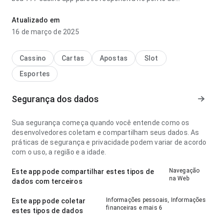
velocidade de carregamento no uso diário repetido; as
ações importantes continuam visíveis. O resultado geral
Atualizado em
parece prático e maduro.
16 de março de 2025
Cassino
Cartas
Apostas
Slot
Esportes
Segurança dos dados
Sua segurança começa quando você entende como os
desenvolvedores coletam e compartilham seus dados. As
práticas de segurança e privacidade podem variar de acordo
com o uso, a região e a idade.
Navegação
Este app pode compartilhar estes tipos de
na Web
dados com terceiros
Informações pessoais, Informações
Este app pode coletar
financeiras e mais 6
estes tipos de dados