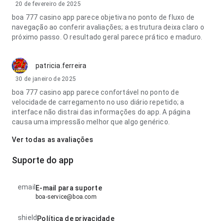
20 de fevereiro de 2025
boa 777 casino app parece objetiva no ponto de fluxo de
navegação ao conferir avaliações; a estrutura deixa claro o
próximo passo. O resultado geral parece prático e maduro.
patricia.ferreira
30 de janeiro de 2025
boa 777 casino app parece confortável no ponto de
velocidade de carregamento no uso diário repetido; a
interface não distrai das informações do app. A página
causa uma impressão melhor que algo genérico.
Ver todas as avaliações
Suporte do app
email
E-mail para suporte
boa-service@boa.com
shield
Política de privacidade