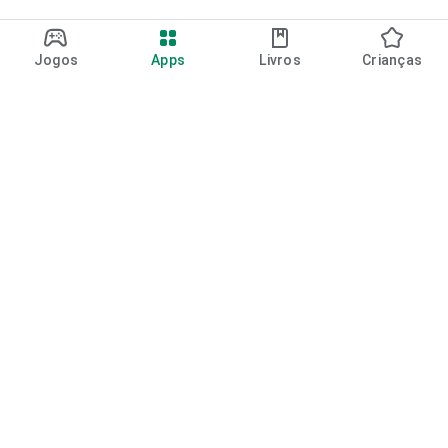
Jogos
Apps
Livros
Crianças
Google Play
Play Pass
Pontos do Play Points
Vales-presente
Resgatar
Política de reembolso
Crianças e família