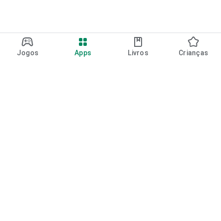
Jogos
Apps
Livros
Crianças
Google Play
Play Pass
Pontos do Play Points
Vales-presente
Resgatar
Política de reembolso