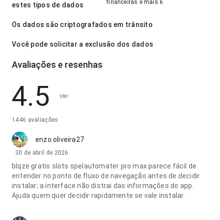
financeiras e mais 6
estes tipos de dados
Os dados são criptografados em trânsito
Você pode solicitar a exclusão dos dados
Avaliações e resenhas
4.5
star
1446 avaliações
enzo.oliveira27
30 de abril de 2026
blqze gratis slots spelautomater pro max parece fácil de
entender no ponto de fluxo de navegação antes de decidir
instalar; a interface não distrai das informações do app.
Ajuda quem quer decidir rapidamente se vale instalar.