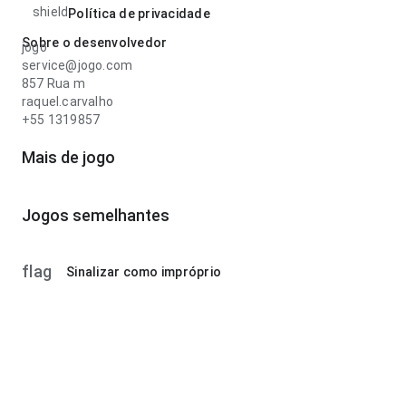
shield
Política de privacidade
Sobre o desenvolvedor
jogo
service@jogo.com
857 Rua m
raquel.carvalho
+55 1319857
Mais de jogo
Jogos semelhantes
flag
Sinalizar como impróprio