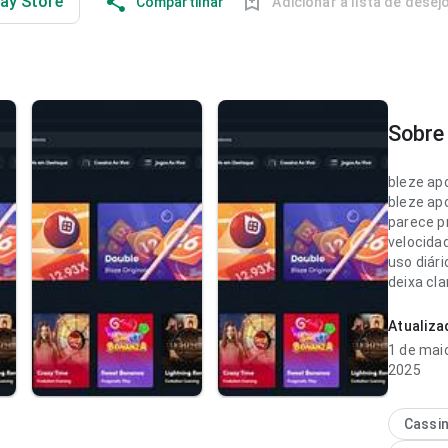
lay Store
Compartilhar
Adicionar à lista de desej
Sobre 
bleze apo
bleze apo
parece p
velocida
uso diári
deixa cla
experiên
uso freq
Atualiz
1 de mai
bleze apo
2025
parece b
velocida
antes de 
Cassi
conteúdo