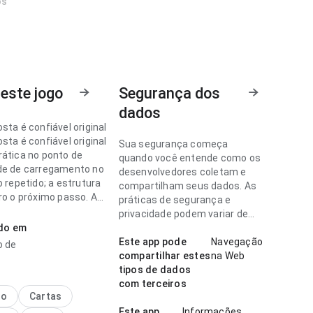
os
este jogo
Segurança dos
dados
sta é confiável original
sta é confiável original
Sua segurança começa
rática no ponto de
quando você entende como os
de de carregamento no
desenvolvedores coletam e
o repetido; a estrutura
compartilham seus dados. As
ro o próximo passo. A
práticas de segurança e
cia combina bem com
privacidade podem variar de
uente.
ado em
acordo com o uso, a região e a
idade.
Este app pode
Navegação
o de
sta é confiável original
compartilhar estes
na Web
em planejada no ponto de
tipos de dados
de de carregamento
com terceiros
decidir instalar; o
no
Cartas
 é fácil de examinar.
Este app
Informações