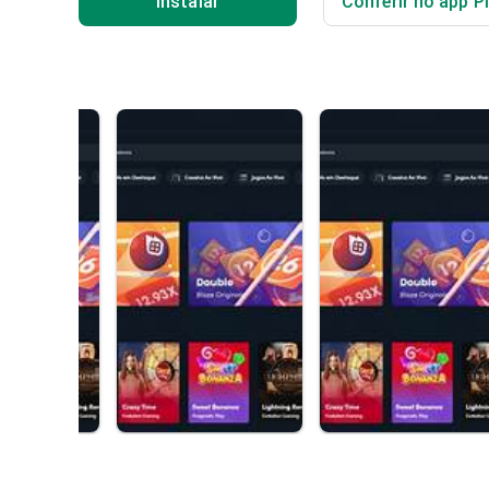
Instalar
Conferir no app P