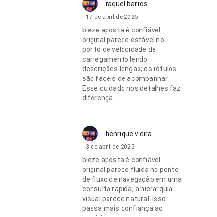
raquel.barros
17 de abril de 2025
bleze aposta é confiável
original parece estável no
ponto de velocidade de
carregamento lendo
descrições longas; os rótulos
são fáceis de acompanhar.
Esse cuidado nos detalhes faz
diferença.
henrique.vieira
3 de abril de 2025
bleze aposta é confiável
original parece fluida no ponto
de fluxo de navegação em uma
consulta rápida; a hierarquia
visual parece natural. Isso
passa mais confiança ao