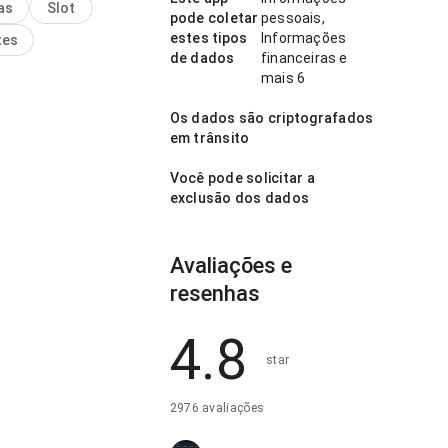
as
Slot
dado nos detalhes faz
pode coletar
pessoais,
a.
estes tipos
Informações
tes
de dados
financeiras e
mais 6
Os dados são criptografados
em trânsito
Você pode solicitar a
exclusão dos dados
Avaliações e
resenhas
4.8
star
2976 avaliações