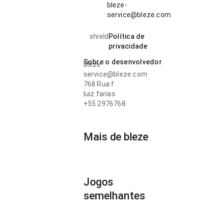
bleze-
service@bleze.com
shield
Política de
privacidade
Sobre o desenvolvedor
bleze
service@bleze.com
768 Rua f
luiz.farias
+55 2976768
Mais de bleze
Jogos
semelhantes