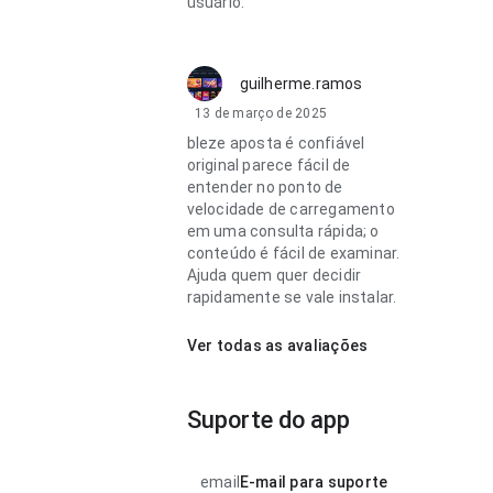
usuário.
guilherme.ramos
13 de março de 2025
bleze aposta é confiável
original parece fácil de
entender no ponto de
velocidade de carregamento
em uma consulta rápida; o
conteúdo é fácil de examinar.
Ajuda quem quer decidir
rapidamente se vale instalar.
Ver todas as avaliações
Suporte do app
email
E-mail para suporte