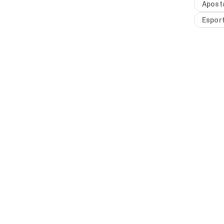
Apost
Esse cui
diferenç
Espor