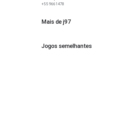
+55 9661478
Mais de j97
Jogos semelhantes