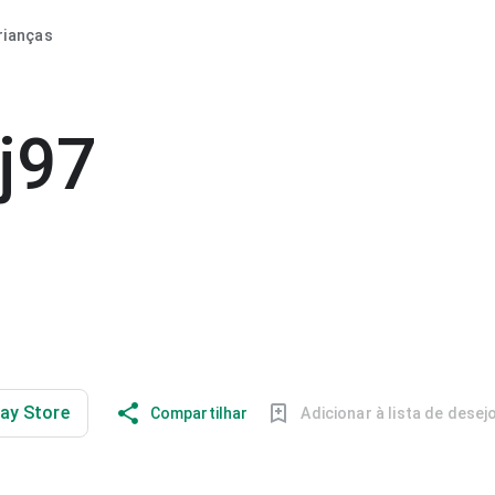
rianças
j97
lay Store
Compartilhar
Adicionar à lista de desej