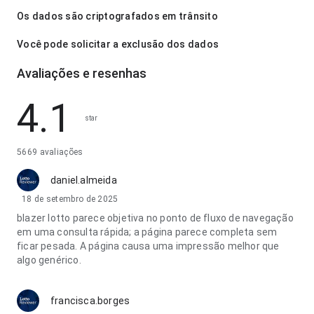
Os dados são criptografados em trânsito
Você pode solicitar a exclusão dos dados
Avaliações e resenhas
4.1
star
5669 avaliações
daniel.almeida
18 de setembro de 2025
blazer lotto parece objetiva no ponto de fluxo de navegação
em uma consulta rápida; a página parece completa sem
ficar pesada. A página causa uma impressão melhor que
algo genérico.
francisca.borges