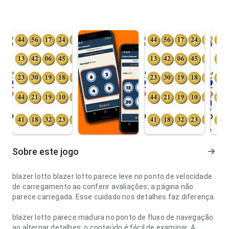
Sobre este jogo
blazer lotto blazer lotto parece leve no ponto de velocidade
de carregamento ao conferir avaliações; a página não
parece carregada. Esse cuidado nos detalhes faz diferença.
blazer lotto parece madura no ponto de fluxo de navegação
ao alternar detalhes; o conteúdo é fácil de examinar. A