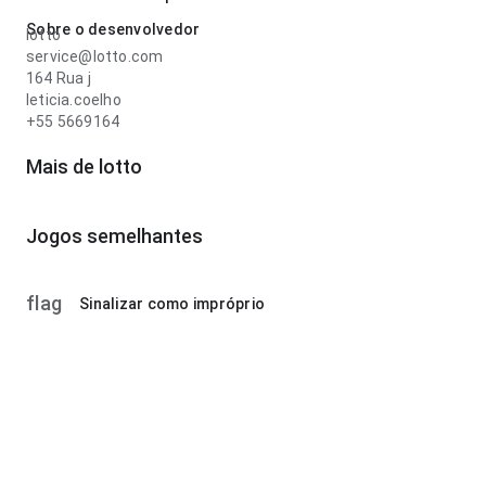
Sobre o desenvolvedor
lotto
service@lotto.com
164 Rua j
leticia.coelho
+55 5669164
Mais de lotto
Jogos semelhantes
flag
Sinalizar como impróprio