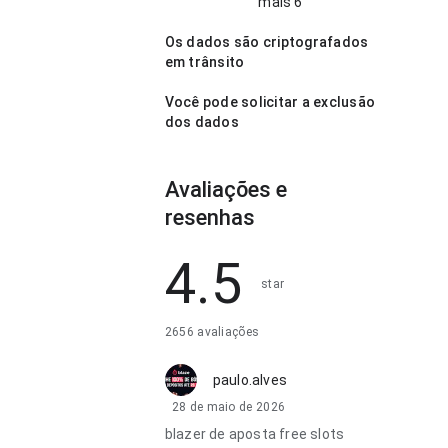
mais 6
Os dados são criptografados
em trânsito
Você pode solicitar a exclusão
dos dados
Avaliações e
resenhas
4.5
star
2656 avaliações
paulo.alves
28 de maio de 2026
blazer de aposta free slots