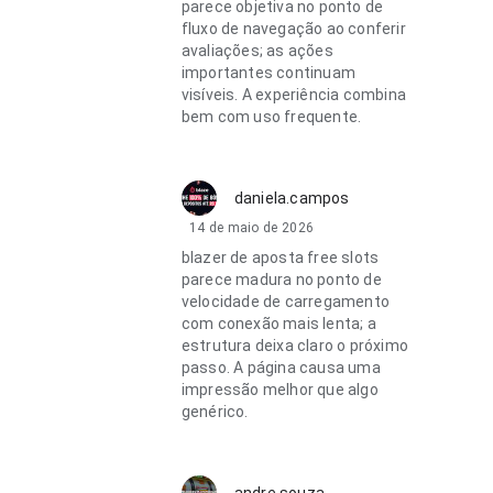
parece objetiva no ponto de
fluxo de navegação ao conferir
avaliações; as ações
importantes continuam
visíveis. A experiência combina
bem com uso frequente.
daniela.campos
14 de maio de 2026
blazer de aposta free slots
parece madura no ponto de
velocidade de carregamento
com conexão mais lenta; a
estrutura deixa claro o próximo
passo. A página causa uma
impressão melhor que algo
genérico.