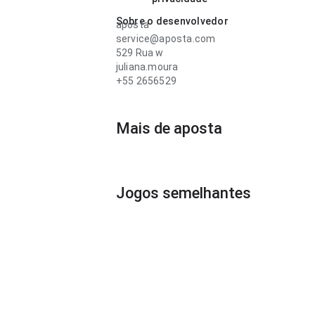
Sobre o desenvolvedor
aposta
service@aposta.com
529 Rua w
juliana.moura
+55 2656529
Mais de aposta
Jogos semelhantes