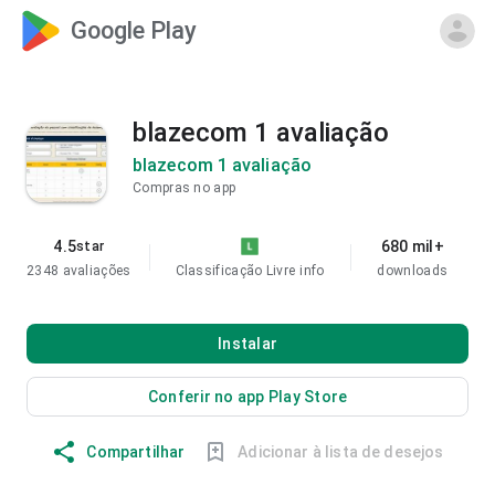
Google Play
blazecom 1 avaliação
blazecom 1 avaliação
Compras no app
4.5
680 mil+
star
2348 avaliações
Classificação Livre
info
downloads
Instalar
Conferir no app Play Store
Compartilhar
Adicionar à lista de desejos