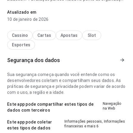
da tela ao alternar detalhes; os rótulos são fáceis de
acompanhar. A experiência combina bem com uso
Atualizado em
frequente.
10 de janeiro de 2026
Cassino
Cartas
Apostas
Slot
Esportes
Segurança dos dados
Sua segurança começa quando você entende como os
desenvolvedores coletam e compartilham seus dados. As
práticas de segurança e privacidade podem variar de acordo
com o uso, a região e a idade.
Navegação
Este app pode compartilhar estes tipos de
na Web
dados com terceiros
Informações pessoais, Informações
Este app pode coletar
financeiras e mais 6
estes tipos de dados