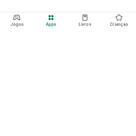
Jogos
Apps
Livros
Crianças
Google Play
Play Pass
Pontos do Play Points
Vales-presente
Resgatar
Política de reembolso