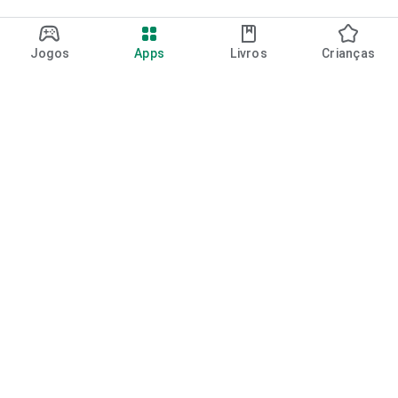
Jogos
Apps
Livros
Crianças
Google Play
Play Pass
Pontos do Play Points
Vales-presente
Resgatar
Política de reembolso
Crianças e família