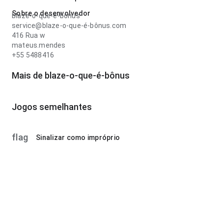
Sobre o desenvolvedor
blaze-o-que-é-bônus
service@blaze-o-que-é-bônus.com
416 Rua w
mateus.mendes
+55 5488416
Mais de blaze-o-que-é-bônus
Jogos semelhantes
flag
Sinalizar como impróprio