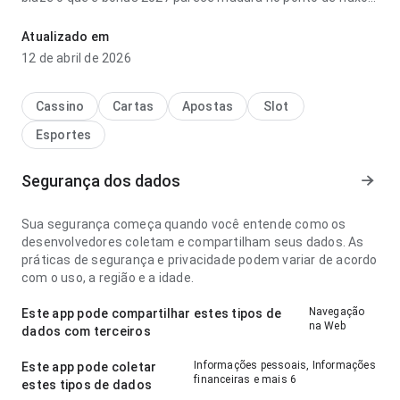
de navegação comparando com apps parecidos; o conteúdo
é fácil de examinar. Esse cuidado nos detalhes faz
Atualizado em
diferença.
12 de abril de 2026
Cassino
Cartas
Apostas
Slot
Esportes
Segurança dos dados
Sua segurança começa quando você entende como os
desenvolvedores coletam e compartilham seus dados. As
práticas de segurança e privacidade podem variar de acordo
com o uso, a região e a idade.
Navegação
Este app pode compartilhar estes tipos de
na Web
dados com terceiros
Informações pessoais, Informações
Este app pode coletar
financeiras e mais 6
estes tipos de dados