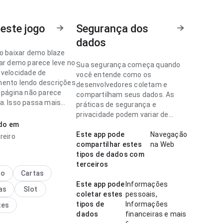
este jogo
Segurança dos
dados
go baixar demo blaze
xar demo parece leve no
Sua segurança começa quando
 velocidade de
você entende como os
ento lendo descrições
desenvolvedores coletam e
a página não parece
compartilham seus dados. As
a. Isso passa mais
práticas de segurança e
a ao usuário.
privacidade podem variar de
ado em
acordo com o uso, a região e a
go baixar demo parece
idade.
Este app pode
Navegação
reiro
ejada no ponto de
compartilhar estes
na Web
 navegação em uma
tipos de dados com
or; as ações
terceiros
tes continuam visíveis.
no
Cartas
ência combina bem
Este app pode
Informações
as
Slot
frequente.
coletar estes
pessoais,
tipos de
Informações
tes
dados
financeiras e mais