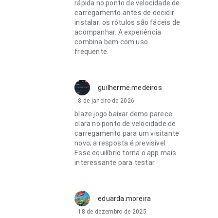
rápida no ponto de velocidade de
carregamento antes de decidir
instalar; os rótulos são fáceis de
acompanhar. A experiência
combina bem com uso
frequente.
guilherme.medeiros
8 de janeiro de 2026
blaze jogo baixar demo parece
clara no ponto de velocidade de
carregamento para um visitante
novo; a resposta é previsível.
Esse equilíbrio torna o app mais
interessante para testar.
eduarda.moreira
18 de dezembro de 2025