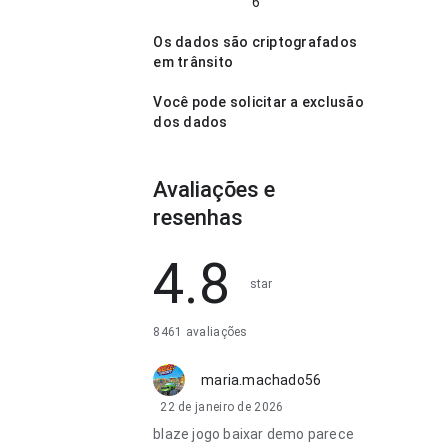
6
Os dados são criptografados
em trânsito
Você pode solicitar a exclusão
dos dados
Avaliações e
resenhas
4.8
star
8461 avaliações
maria.machado56
22 de janeiro de 2026
blaze jogo baixar demo parece