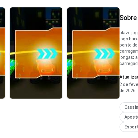
Sobre 
blaze jo
jogo bai
ponto de
carregam
longas; 
carregad
confianç
Atualiz
blaze jo
2 de feve
bem plan
de 2026
fluxo de
tela men
importan
Cassi
A experi
Apost
com uso 
Espor