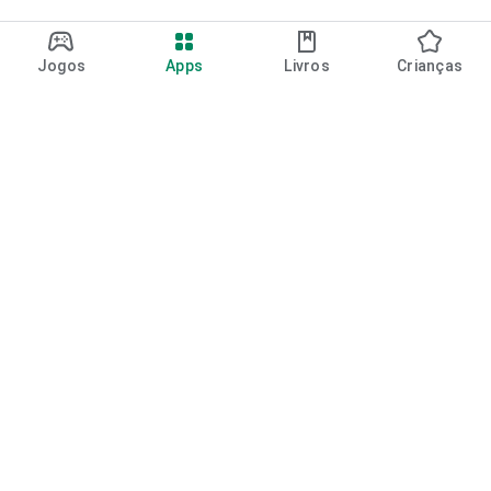
Jogos
Apps
Livros
Crianças
Google Play
Play Pass
Pontos do Play Points
Vales-presente
Resgatar
Política de reembolso
Crianças e família