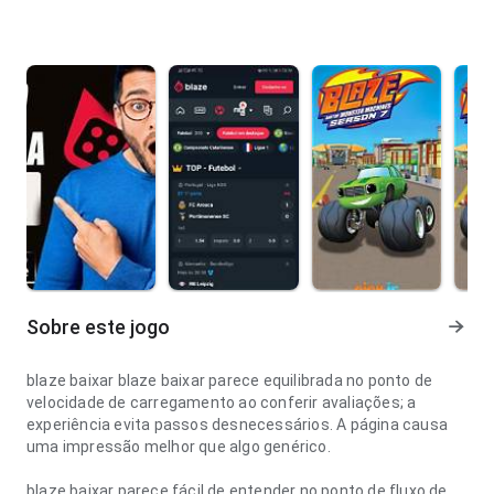
Sobre este jogo
blaze baixar blaze baixar parece equilibrada no ponto de
velocidade de carregamento ao conferir avaliações; a
experiência evita passos desnecessários. A página causa
uma impressão melhor que algo genérico.
blaze baixar parece fácil de entender no ponto de fluxo de