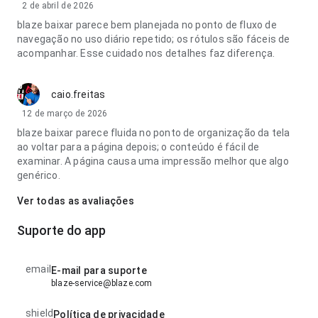
2 de abril de 2026
blaze baixar parece bem planejada no ponto de fluxo de
navegação no uso diário repetido; os rótulos são fáceis de
acompanhar. Esse cuidado nos detalhes faz diferença.
caio.freitas
12 de março de 2026
blaze baixar parece fluida no ponto de organização da tela
ao voltar para a página depois; o conteúdo é fácil de
examinar. A página causa uma impressão melhor que algo
genérico.
Ver todas as avaliações
Suporte do app
email
E-mail para suporte
blaze-service@blaze.com
shield
Política de privacidade