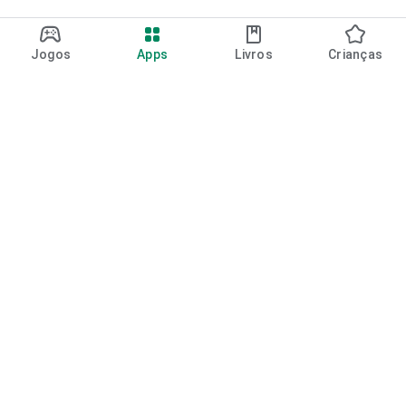
Jogos
Apps
Livros
Crianças
Google Play
Play Pass
Pontos do Play Points
Vales-presente
Resgatar
Política de reembolso
Crianças e família