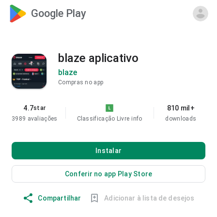
Google Play
blaze aplicativo
blaze
Compras no app
4.7
810 mil+
star
3989 avaliações
Classificação Livre
info
downloads
Instalar
Conferir no app Play Store
Compartilhar
Adicionar à lista de desejos