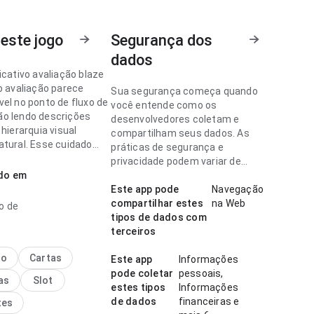
este jogo
Segurança dos
dados
icativo avaliação blaze
o avaliação parece
Sua segurança começa quando
vel no ponto de fluxo de
você entende como os
o lendo descrições
desenvolvedores coletam e
 hierarquia visual
compartilham seus dados. As
atural. Esse cuidado
práticas de segurança e
lhes faz diferença.
privacidade podem variar de
ado em
acordo com o uso, a região e a
icativo avaliação
idade.
Este app pode
Navegação
luida no ponto de
compartilhar estes
na Web
o de
ção da tela lendo
tipos de dados com
es longas; a resposta é
terceiros
el. A página causa uma
o melhor que algo
no
Cartas
Este app
Informações
.
pode coletar
pessoais,
as
Slot
estes tipos
Informações
de dados
financeiras e
tes