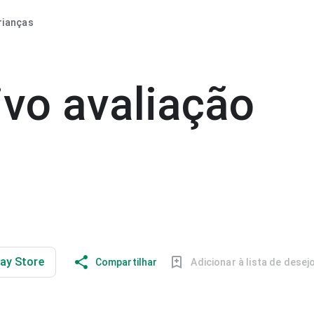
rianças
ivo avaliação
lay Store
Compartilhar
Adicionar à lista de desej