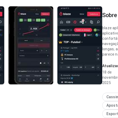
Sobre 
blaze apl
aplicativ
confortá
navegaçã
longas; a
parece n
nos deta
Atualiz
blaze apl
18 de
parece f
novembr
organiza
2025
descriçõ
previsív
impressã
Cassi
genérico
Apost
Espor