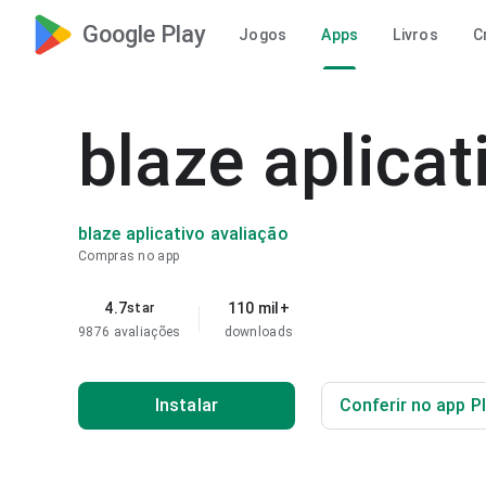
Google Play
Jogos
Apps
Livros
C
blaze aplicat
blaze aplicativo avaliação
Compras no app
4.7
110 mil+
star
9876 avaliações
downloads
Instalar
Conferir no app P