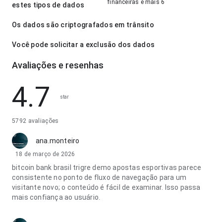
financeiras e mais 6
estes tipos de dados
Os dados são criptografados em trânsito
Você pode solicitar a exclusão dos dados
Avaliações e resenhas
4.7
star
5792 avaliações
ana.monteiro
18 de março de 2026
bitcoin bank brasil trigre demo apostas esportivas parece
consistente no ponto de fluxo de navegação para um
visitante novo; o conteúdo é fácil de examinar. Isso passa
mais confiança ao usuário.