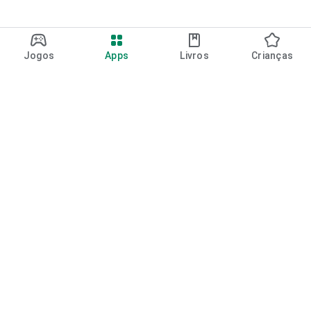
Jogos
Apps
Livros
Crianças
Google Play
Play Pass
Pontos do Play Points
Vales-presente
Resgatar
Política de reembolso