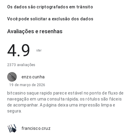
Os dados são criptografados em trânsito
Você pode solicitar a exclusão dos dados
Avaliações e resenhas
4.9
star
2373 avaliações
enzo.cunha
19 de março de 2026
bitcasino saque rapido parece estável no ponto de fluxo de
navegação em uma consulta rápida; os rótulos são fáceis
de acompanhar. A página deixa uma impressão limpa e
segura.
francisco.cruz