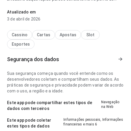
velocidade de carregamento com conexão mais lenta; a
página não parece carregada. Ajuda quem quer decidir
Atualizado em
rapidamente se vale instalar.
3 de abril de 2026
Cassino
Cartas
Apostas
Slot
Esportes
Segurança dos dados
Sua segurança começa quando você entende como os
desenvolvedores coletam e compartilham seus dados. As
práticas de segurança e privacidade podem variar de acordo
com o uso, a região e a idade.
Navegação
Este app pode compartilhar estes tipos de
na Web
dados com terceiros
Informações pessoais, Informações
Este app pode coletar
financeiras e mais 6
estes tipos de dados