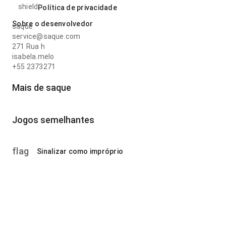
shield
Política de privacidade
Sobre o desenvolvedor
saque
service@saque.com
271 Rua h
isabela.melo
+55 2373271
Mais de saque
Jogos semelhantes
flag
Sinalizar como impróprio