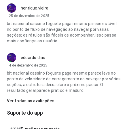
henrique.vieira
25 de dezembro de 2025
bit nacional cassino foguete paga mesmo parece estável
no ponto de fluxo de navegação ao navegar por várias
seções; os rótulos são fáceis de acompanhar. Isso passa
mais confiança ao usuário.
eduardo.dias
4 de dezembro de 2025
bit nacional cassino foguete paga mesmo parece leve no
ponto de velocidade de carregamento ao navegar por várias
seções; a estrutura deixa claro o próximo passo. O
resultado geral parece prático e maduro.
Ver todas as avaliações
Suporte do app
email