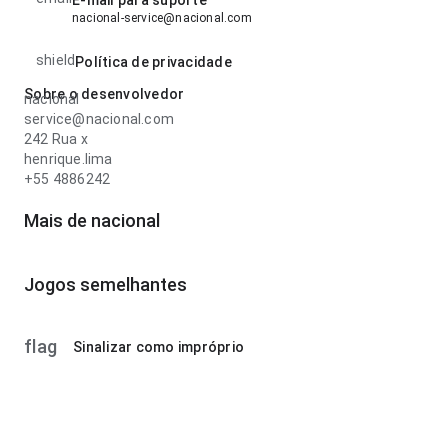
E-mail para suporte
nacional-service@nacional.com
shield
Política de privacidade
Sobre o desenvolvedor
nacional
service@nacional.com
242 Rua x
henrique.lima
+55 4886242
Mais de nacional
Jogos semelhantes
flag
Sinalizar como impróprio