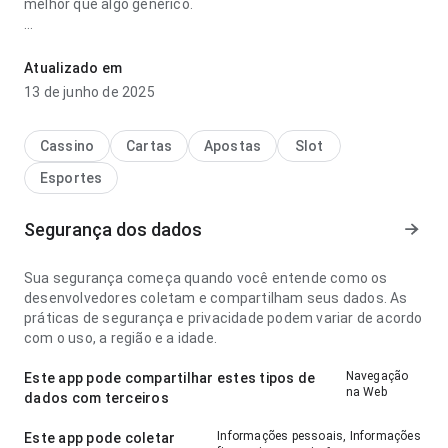
melhor que algo genérico.
birads 2 mamografia funciona mesmo parece fácil de
entender no ponto de velocidade de carregamento ao
Atualizado em
conferir avaliações; a estrutura deixa claro o próximo passo.
13 de junho de 2025
A página deixa uma impressão limpa e segura.
Cassino
Cartas
Apostas
Slot
Esportes
Segurança dos dados
Sua segurança começa quando você entende como os
desenvolvedores coletam e compartilham seus dados. As
práticas de segurança e privacidade podem variar de acordo
com o uso, a região e a idade.
Navegação
Este app pode compartilhar estes tipos de
na Web
dados com terceiros
Informações pessoais, Informações
Este app pode coletar