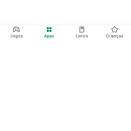
Jogos
Apps
Livros
Crianças
Google Play
Play Pass
Pontos do Play Points
Vales-presente
Resgatar
Política de reembolso