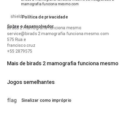
mamografia funciona mesmo.com
shield
Política de privacidade
Sobre o desenvolvedor
birads 2 mamografia funciona mesmo
service@birads 2 mamografia funciona mesmo.com
575 Rua e
francisco.cruz
+55 2879575
Mais de birads 2 mamografia funciona mesmo
Jogos semelhantes
flag
Sinalizar como impróprio