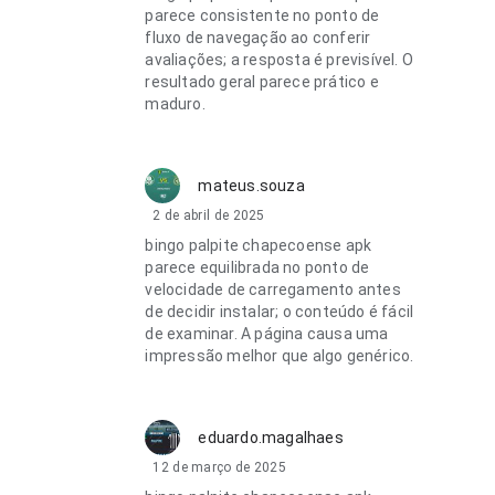
parece consistente no ponto de
fluxo de navegação ao conferir
avaliações; a resposta é previsível. O
resultado geral parece prático e
maduro.
mateus.souza
2 de abril de 2025
bingo palpite chapecoense apk
parece equilibrada no ponto de
velocidade de carregamento antes
de decidir instalar; o conteúdo é fácil
de examinar. A página causa uma
impressão melhor que algo genérico.
eduardo.magalhaes
12 de março de 2025