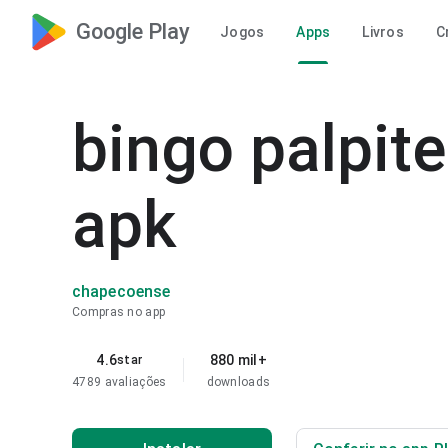
Google Play
Jogos
Apps
Livros
C
bingo palpit
apk
chapecoense
Compras no app
4.6
880 mil+
star
4789 avaliações
downloads