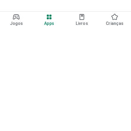
Jogos
Apps
Livros
Crianças
Google Play
Play Pass
Pontos do Play Points
Vales-presente
Resgatar
Política de reembolso