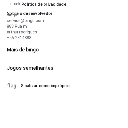
shield
Política de privacidade
Sobre o desenvolvedor
bingo
service@bingo.com
888 Rua m
arthur.rodrigues
+55 2314888
Mais de bingo
Jogos semelhantes
flag
Sinalizar como impróprio