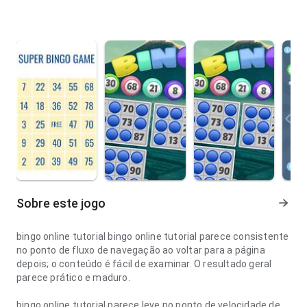
Sobre este jogo
bingo online tutorial bingo online tutorial parece consistente
no ponto de fluxo de navegação ao voltar para a página
depois; o conteúdo é fácil de examinar. O resultado geral
parece prático e maduro.
bingo online tutorial parece leve no ponto de velocidade de