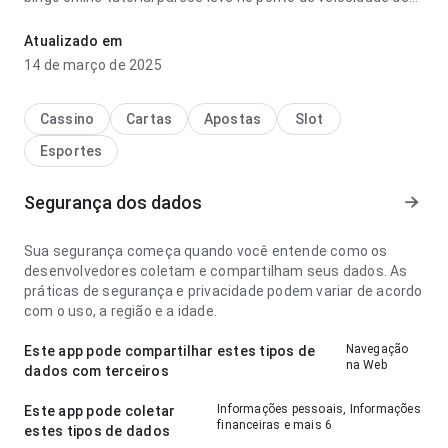
carregamento ao voltar para a página depois; a experiência
evita passos desnecessários. Ajuda quem quer decidir
Atualizado em
rapidamente se vale instalar.
14 de março de 2025
Cassino
Cartas
Apostas
Slot
Esportes
Segurança dos dados
Sua segurança começa quando você entende como os
desenvolvedores coletam e compartilham seus dados. As
práticas de segurança e privacidade podem variar de acordo
com o uso, a região e a idade.
Navegação
Este app pode compartilhar estes tipos de
na Web
dados com terceiros
Informações pessoais, Informações
Este app pode coletar
financeiras e mais 6
estes tipos de dados