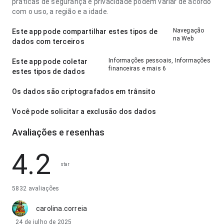
práticas de segurança e privacidade podem variar de acordo
com o uso, a região e a idade.
Navegação
Este app pode compartilhar estes tipos de
na Web
dados com terceiros
Informações pessoais, Informações
Este app pode coletar
financeiras e mais 6
estes tipos de dados
Os dados são criptografados em trânsito
Você pode solicitar a exclusão dos dados
Avaliações e resenhas
4.2
star
5832 avaliações
carolina.correia
24 de julho de 2025