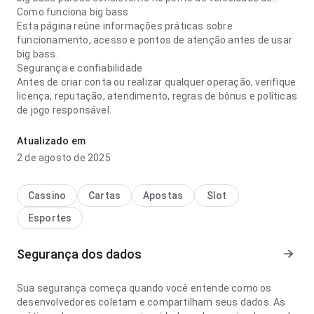
carregamento antes de decidir instalar; a página não parece
Como funciona big bass
carregada. A página deixa uma impressão limpa e segura.
Esta página reúne informações práticas sobre
funcionamento, acesso e pontos de atenção antes de usar
big bass.
Segurança e confiabilidade
Antes de criar conta ou realizar qualquer operação, verifique
licença, reputação, atendimento, regras de bônus e políticas
de jogo responsável.
Atualizado em
2 de agosto de 2025
Cassino
Cartas
Apostas
Slot
Esportes
Segurança dos dados
Sua segurança começa quando você entende como os
desenvolvedores coletam e compartilham seus dados. As