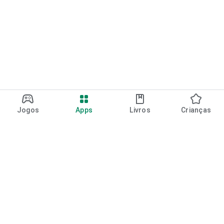
Jogos
Apps
Livros
Crianças
Google Play
Play Pass
Pontos do Play Points