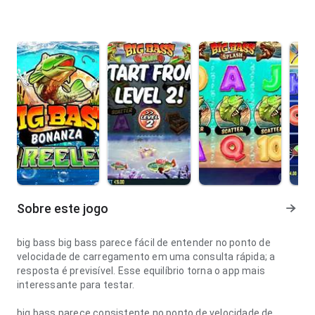
Sobre este jogo
big bass big bass parece fácil de entender no ponto de
velocidade de carregamento em uma consulta rápida; a
resposta é previsível. Esse equilíbrio torna o app mais
interessante para testar.
big bass parece consistente no ponto de velocidade de