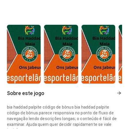
Sobre este jogo
bia haddad palpite código de bônus bia haddad palpite
código de bônus parece responsiva no ponto de fluxo de
navegação lendo descrições longas; o conteúdo é fácil de
examinar. Ajuda quem quer decidir rapidamente se vale