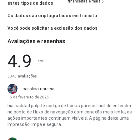
financeiras e mais 6
estes tipos de dados
Os dados são criptografados em trânsito
Você pode solicitar a exclusão dos dados
Avaliações e resenhas
4.9
star
5346 avaliações
carolina.correia
5 de fevereiro de 2025
bia haddad palpite código de bônus parece fácil de entender
no ponto de fluxo de navegação com conexão mais lenta; as
ações importantes continuam visíveis. A página deixa uma
impressão limpa e segura.