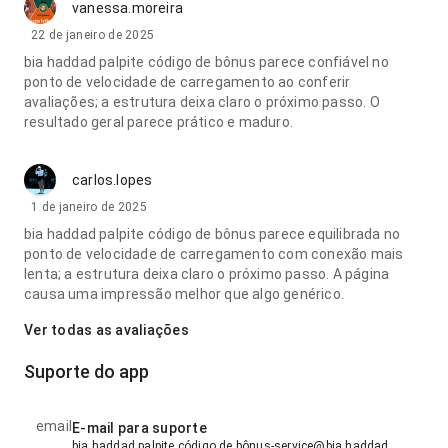
vanessa.moreira
22 de janeiro de 2025
bia haddad palpite código de bônus parece confiável no
ponto de velocidade de carregamento ao conferir
avaliações; a estrutura deixa claro o próximo passo. O
resultado geral parece prático e maduro.
carlos.lopes
1 de janeiro de 2025
bia haddad palpite código de bônus parece equilibrada no
ponto de velocidade de carregamento com conexão mais
lenta; a estrutura deixa claro o próximo passo. A página
causa uma impressão melhor que algo genérico.
Ver todas as avaliações
Suporte do app
email
E-mail para suporte
bia haddad palpite código de bônus-service@bia haddad