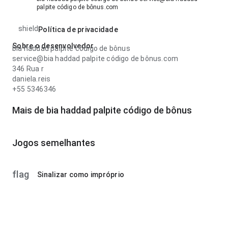
palpite código de bônus.com
shield
Política de privacidade
Sobre o desenvolvedor
bia haddad palpite código de bônus
service@bia haddad palpite código de bônus.com
346 Rua r
daniela.reis
+55 5346346
Mais de bia haddad palpite código de bônus
Jogos semelhantes
flag
Sinalizar como impróprio