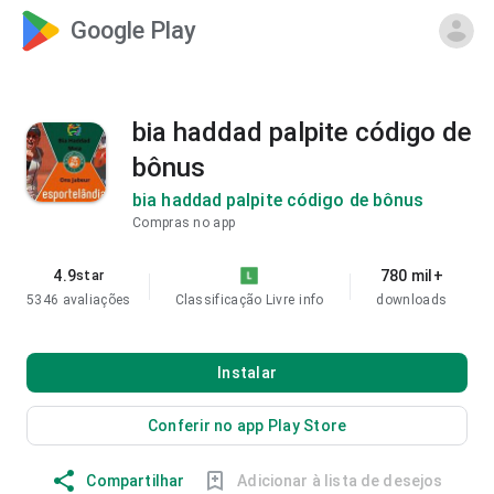
Google Play
bia haddad palpite código de
bônus
bia haddad palpite código de bônus
Compras no app
4.9
780 mil+
star
5346 avaliações
Classificação Livre
info
downloads
Instalar
Conferir no app Play Store
Compartilhar
Adicionar à lista de desejos