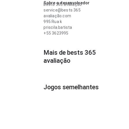
Sobre o desenvolvedor
bests 365 avaliação
service@bests 365
avaliação.com
995 Rua k
priscila.batista
+55 3623995
Mais de bests 365
avaliação
Jogos semelhantes