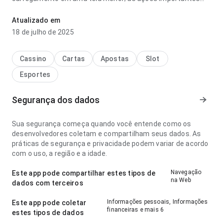
continuam visíveis. A página deixa uma impressão limpa e
segura.
Atualizado em
18 de julho de 2025
Cassino
Cartas
Apostas
Slot
Esportes
Segurança dos dados
Sua segurança começa quando você entende como os
desenvolvedores coletam e compartilham seus dados. As
práticas de segurança e privacidade podem variar de acordo
com o uso, a região e a idade.
Navegação
Este app pode compartilhar estes tipos de
na Web
dados com terceiros
Informações pessoais, Informações
Este app pode coletar
financeiras e mais 6
estes tipos de dados