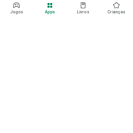
Jogos
Apps
Livros
Crianças
Google Play
Play Pass
Pontos do Play Points
Vales-presente
Resgatar
Política de reembolso
Crianças e família