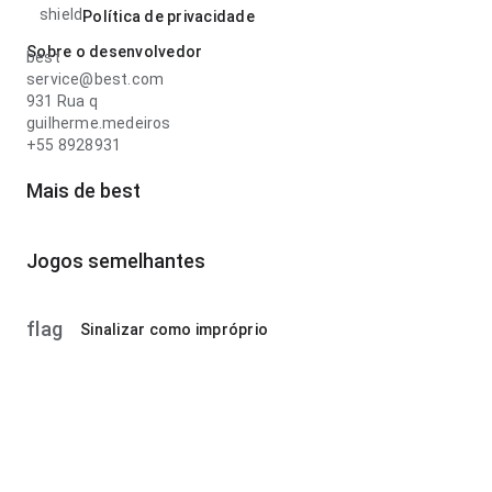
shield
Política de privacidade
Sobre o desenvolvedor
best
service@best.com
931 Rua q
guilherme.medeiros
+55 8928931
Mais de best
Jogos semelhantes
flag
Sinalizar como impróprio