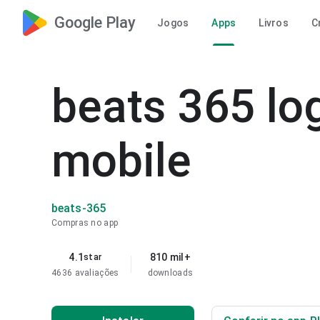
Google Play
Jogos
Apps
Livros
C
beats 365 lo
mobile
beats-365
Compras no app
4.1
810 mil+
star
4636 avaliações
downloads