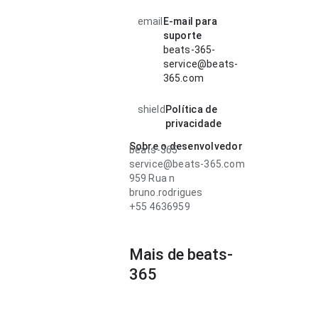
email
E-mail para
suporte
beats-365-
service@beats-
365.com
shield
Política de
privacidade
Sobre o desenvolvedor
beats-365
service@beats-365.com
959 Rua n
bruno.rodrigues
+55 4636959
Mais de beats-
365