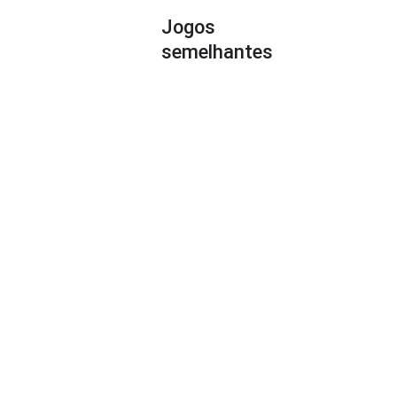
Jogos
semelhantes