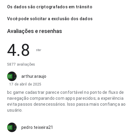
Os dados são criptografados em trânsito
Você pode solicitar a exclusão dos dados
Avaliações e resenhas
4.8
star
5877 avaliações
arthur.araujo
17 de abril de 2025
bc game cadastrar parece confortável no ponto de fluxo de
navegação comparando com apps parecidos; a experiência
evita passos desnecessários. Isso passa mais confiança ao
usuário.
pedro.teixeira21