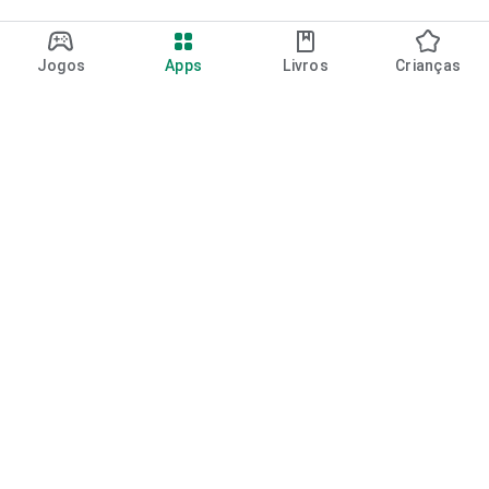
Jogos
Apps
Livros
Crianças
Google Play
Play Pass
Pontos do Play Points
Vales-presente
Resgatar
Política de reembolso
Crianças e família