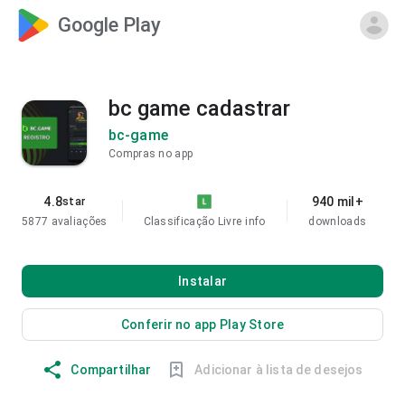
Google Play
bc game cadastrar
bc-game
Compras no app
4.8
940 mil+
star
5877 avaliações
Classificação Livre
info
downloads
Instalar
Conferir no app Play Store
Compartilhar
Adicionar à lista de desejos