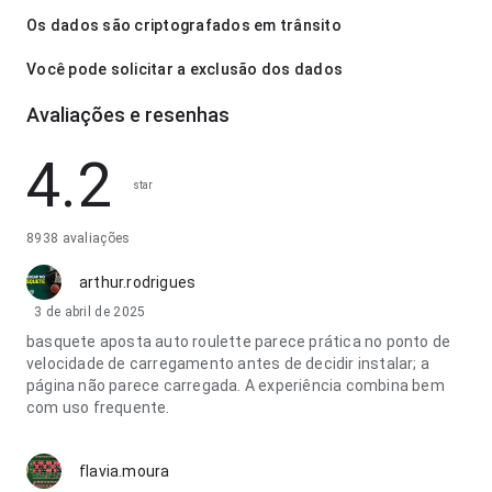
Os dados são criptografados em trânsito
Você pode solicitar a exclusão dos dados
Avaliações e resenhas
4.2
star
8938 avaliações
arthur.rodrigues
3 de abril de 2025
basquete aposta auto roulette parece prática no ponto de
velocidade de carregamento antes de decidir instalar; a
página não parece carregada. A experiência combina bem
com uso frequente.
flavia.moura