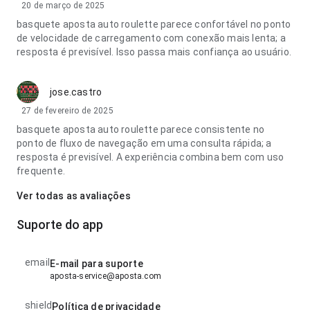
20 de março de 2025
basquete aposta auto roulette parece confortável no ponto
de velocidade de carregamento com conexão mais lenta; a
resposta é previsível. Isso passa mais confiança ao usuário.
jose.castro
27 de fevereiro de 2025
basquete aposta auto roulette parece consistente no
ponto de fluxo de navegação em uma consulta rápida; a
resposta é previsível. A experiência combina bem com uso
frequente.
Ver todas as avaliações
Suporte do app
email
E-mail para suporte
aposta-service@aposta.com
shield
Política de privacidade