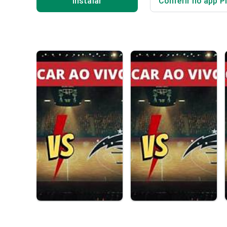
Instalar
Conferir no app P