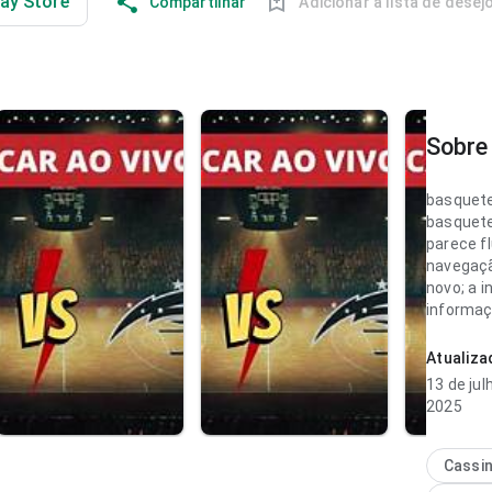
lay Store
Compartilhar
Adicionar à lista de desej
Sobre 
basquete
basquete
parece fl
navegaçã
novo; a i
informaç
combina 
Atualiz
basquete
13 de jul
parece o
2025
velocida
uma tela
evita pa
Cassi
experiên