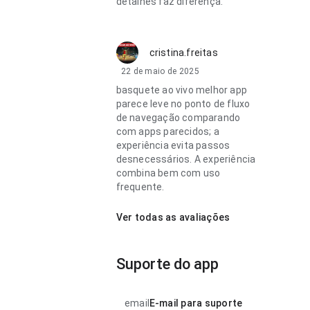
detalhes faz diferença.
cristina.freitas
22 de maio de 2025
basquete ao vivo melhor app
parece leve no ponto de fluxo
de navegação comparando
com apps parecidos; a
experiência evita passos
desnecessários. A experiência
combina bem com uso
frequente.
Ver todas as avaliações
Suporte do app
email
E-mail para suporte