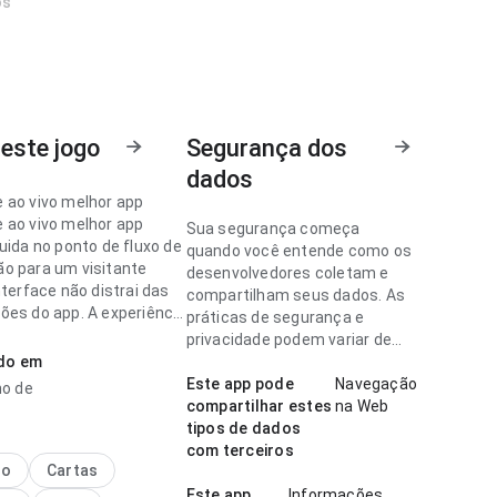
os
este jogo
Segurança dos
dados
 ao vivo melhor app
 ao vivo melhor app
Sua segurança começa
uida no ponto de fluxo de
quando você entende como os
o para um visitante
desenvolvedores coletam e
nterface não distrai das
compartilham seus dados. As
ões do app. A experiência
práticas de segurança e
bem com uso frequente.
privacidade podem variar de
ado em
acordo com o uso, a região e a
 ao vivo melhor app
idade.
Este app pode
Navegação
ho de
bjetiva no ponto de
compartilhar estes
na Web
de de carregamento em
tipos de dados
 menor; a experiência
com terceiros
ssos desnecessários. A
no
Cartas
cia combina bem com
Este app
Informações