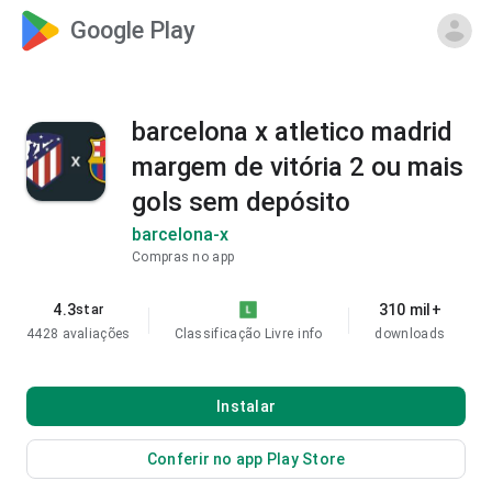
Google Play
barcelona x atletico madrid
margem de vitória 2 ou mais
gols sem depósito
barcelona-x
Compras no app
4.3
310 mil+
star
4428 avaliações
Classificação Livre
info
downloads
Instalar
Conferir no app Play Store