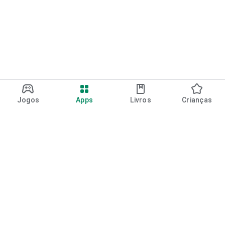
Jogos
Apps
Livros
Crianças
Google Play
Play Pass
Pontos do Play Points