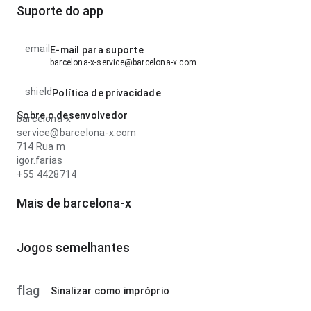
Suporte do app
email
E-mail para suporte
barcelona-x-service@barcelona-x.com
shield
Política de privacidade
Sobre o desenvolvedor
barcelona-x
service@barcelona-x.com
714 Rua m
igor.farias
+55 4428714
Mais de barcelona-x
Jogos semelhantes
flag
Sinalizar como impróprio