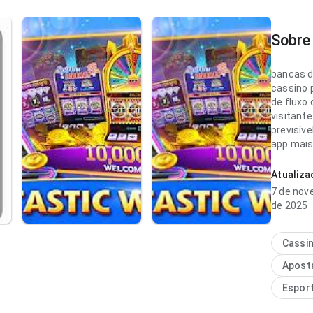
Sobre 
bancas d
cassino 
de fluxo
visitante
previsíve
app mais
testar.
Atualiz
bancas d
7 de no
objetiva
de 2025
de carre
a página 
evita pa
Cassi
página d
Apost
limpa e s
Espor