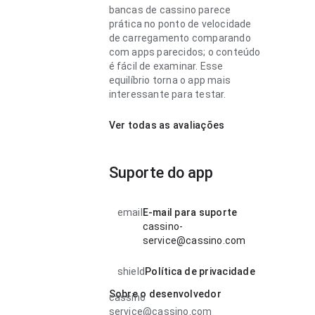
bancas de cassino parece
prática no ponto de velocidade
de carregamento comparando
com apps parecidos; o conteúdo
é fácil de examinar. Esse
equilíbrio torna o app mais
interessante para testar.
Ver todas as avaliações
Suporte do app
email
E-mail para suporte
cassino-
service@cassino.com
shield
Política de privacidade
Sobre o desenvolvedor
cassino
service@cassino.com