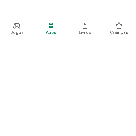
Jogos
Apps
Livros
Crianças
Google Play
Play Pass
Pontos do Play Points
Vales-presente
Resgatar
Política de reembolso