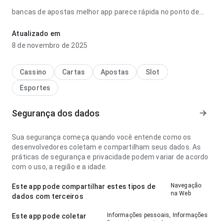
bancas de apostas melhor app parece rápida no ponto de
fluxo de navegação em uma tela menor; a estrutura deixa
claro o próximo passo. O resultado geral parece prático e
Atualizado em
maduro.
8 de novembro de 2025
Cassino
Cartas
Apostas
Slot
Esportes
Segurança dos dados
Sua segurança começa quando você entende como os
desenvolvedores coletam e compartilham seus dados. As
práticas de segurança e privacidade podem variar de acordo
com o uso, a região e a idade.
Navegação
Este app pode compartilhar estes tipos de
na Web
dados com terceiros
Informações pessoais, Informações
Este app pode coletar