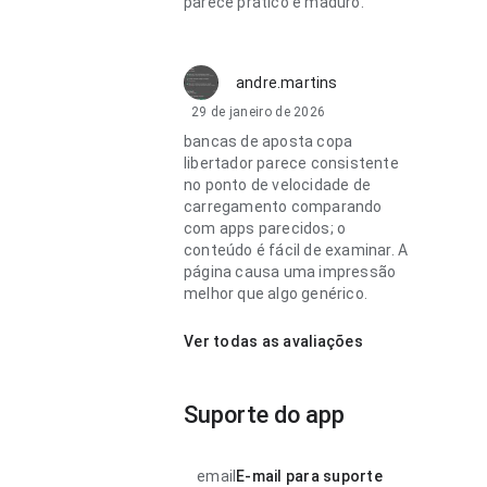
parece prático e maduro.
andre.martins
29 de janeiro de 2026
bancas de aposta copa
libertador parece consistente
no ponto de velocidade de
carregamento comparando
com apps parecidos; o
conteúdo é fácil de examinar. A
página causa uma impressão
melhor que algo genérico.
Ver todas as avaliações
Suporte do app
email
E-mail para suporte