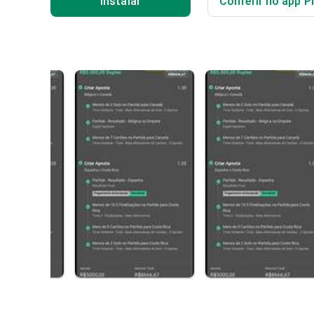
Instalar
Conferir no app P