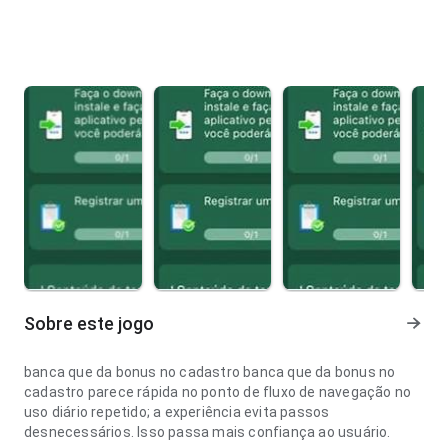
Sobre este jogo
banca que da bonus no cadastro banca que da bonus no
cadastro parece rápida no ponto de fluxo de navegação no
uso diário repetido; a experiência evita passos
desnecessários. Isso passa mais confiança ao usuário.