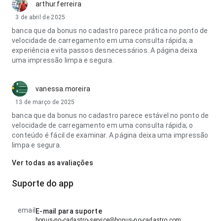
arthur.ferreira
3 de abril de 2025
banca que da bonus no cadastro parece prática no ponto de
velocidade de carregamento em uma consulta rápida; a
experiência evita passos desnecessários. A página deixa
uma impressão limpa e segura.
vanessa.moreira
13 de março de 2025
banca que da bonus no cadastro parece estável no ponto de
velocidade de carregamento em uma consulta rápida; o
conteúdo é fácil de examinar. A página deixa uma impressão
limpa e segura.
Ver todas as avaliações
Suporte do app
email
E-mail para suporte
bonus-no-cadastro-service@bonus-no-cadastro.com