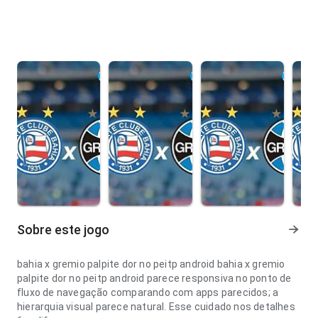
Sobre este jogo
bahia x gremio palpite dor no peitp android bahia x gremio
palpite dor no peitp android parece responsiva no ponto de
fluxo de navegação comparando com apps parecidos; a
hierarquia visual parece natural. Esse cuidado nos detalhes