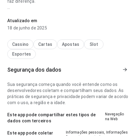
faz diferença.
bahia x gremio palpite dor no peitp android parece objetiva
no ponto de fluxo de navegação ao voltar para a página
Atualizado em
depois; a página não parece carregada. Esse cuidado nos
18 de junho de 2025
detalhes faz diferença.
Cassino
Cartas
Apostas
Slot
Esportes
Segurança dos dados
Sua segurança começa quando você entende como os
desenvolvedores coletam e compartilham seus dados. As
práticas de segurança e privacidade podem variar de acordo
com o uso, a região e a idade.
Navegação
Este app pode compartilhar estes tipos de
na Web
dados com terceiros
Informações pessoais, Informações
Este app pode coletar