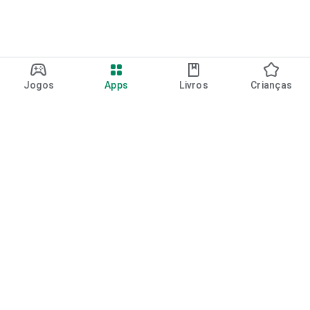
Jogos
Apps
Livros
Crianças
Google Play
Play Pass
Pontos do Play Points
Vales-presente
Resgatar
Política de reembolso