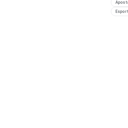
Apost
resultado
maduro.
Espor