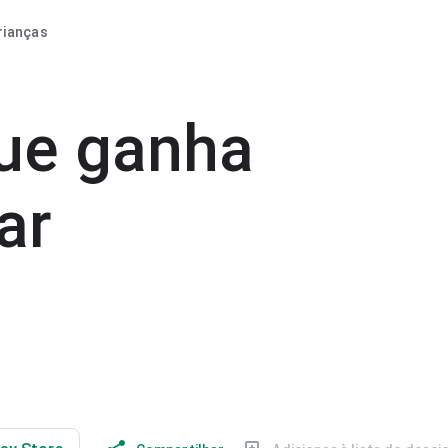
rianças
que ganha
ar