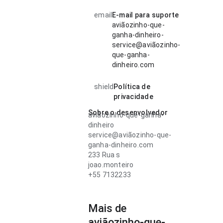
email
E-mail para suporte
aviãozinho-que-
ganha-dinheiro-
service@aviãozinho-
que-ganha-
dinheiro.com
shield
Política de
privacidade
Sobre o desenvolvedor
aviãozinho-que-ganha-
dinheiro
service@aviãozinho-que-
ganha-dinheiro.com
233 Rua s
joao.monteiro
+55 7132233
Mais de
aviãozinho-que-