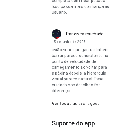
completa sem ficar pesada.
Isso passa mais confiança ao
usuário.
francisca.machado
5 de junho de 2025
aviãozinho que ganha dinheiro
baixar parece consistente no
ponto de velocidade de
carregamento ao voltar para
a página depois; a hierarquia
visual parece natural. Esse
cuidado nos detalhes faz
diferença.
Ver todas as avaliações
Suporte do app