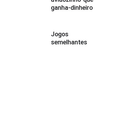
ganha-dinheiro
Jogos
semelhantes