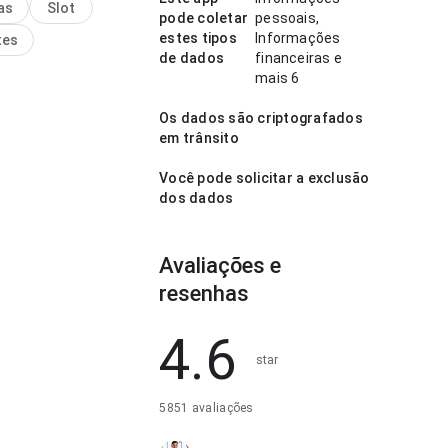
as
Slot
 deixa uma impressão
pode coletar
pessoais,
egura.
estes tipos
Informações
tes
de dados
financeiras e
mais 6
Os dados são criptografados
em trânsito
Você pode solicitar a exclusão
dos dados
Avaliações e
resenhas
4.6
star
5851 avaliações