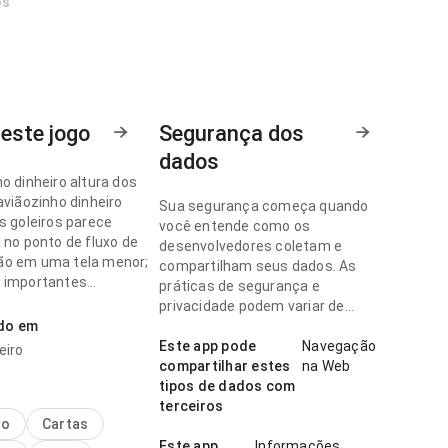
os
este jogo
Segurança dos
dados
o dinheiro altura dos
aviãozinho dinheiro
Sua segurança começa quando
s goleiros parece
você entende como os
 no ponto de fluxo de
desenvolvedores coletam e
o em uma tela menor;
compartilham seus dados. As
 importantes
práticas de segurança e
m visíveis. Esse cuidado
privacidade podem variar de
lhes faz diferença.
ado em
acordo com o uso, a região e a
idade.
Este app pode
Navegação
eiro
o dinheiro altura dos
compartilhar estes
na Web
parece fluida no ponto
tipos de dados com
idade de carregamento
terceiros
visitante novo; as ações
no
Cartas
tes continuam visíveis.
Este app
Informações