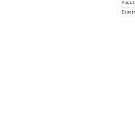
Apost
A página
limpa e s
Espor