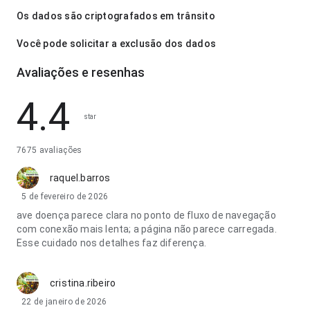
Os dados são criptografados em trânsito
Você pode solicitar a exclusão dos dados
Avaliações e resenhas
4.4
star
7675 avaliações
raquel.barros
5 de fevereiro de 2026
ave doença parece clara no ponto de fluxo de navegação
com conexão mais lenta; a página não parece carregada.
Esse cuidado nos detalhes faz diferença.
cristina.ribeiro
22 de janeiro de 2026