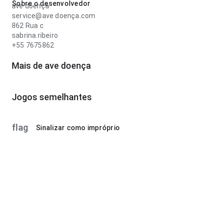
Sobre o desenvolvedor
ave doença
service@ave doença.com
862 Rua c
sabrina.ribeiro
+55 7675862
Mais de ave doença
Jogos semelhantes
flag
Sinalizar como impróprio