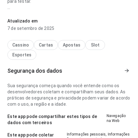
para testar.
atlanta basquete sem depósito jogos parece clara no ponto
de velocidade de carregamento em uma consulta rápida; a
Atualizado em
hierarquia visual parece natural. Esse cuidado nos detalhes
7 de setembro de 2025
faz diferença.
Cassino
Cartas
Apostas
Slot
Esportes
Segurança dos dados
Sua segurança começa quando você entende como os
desenvolvedores coletam e compartilham seus dados. As
práticas de segurança e privacidade podem variar de acordo
com o uso, a região e a idade.
Navegação
Este app pode compartilhar estes tipos de
na Web
dados com terceiros
Informações pessoais, Informações
Este app pode coletar