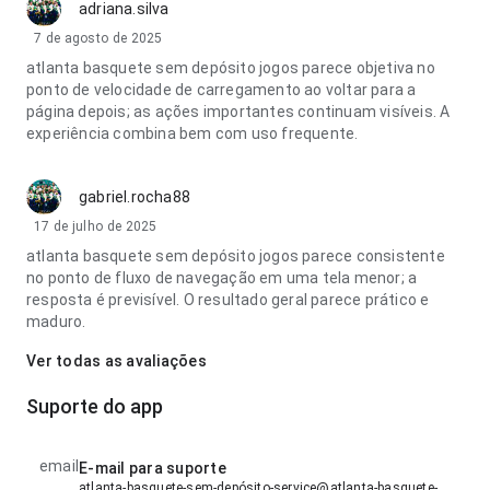
adriana.silva
7 de agosto de 2025
atlanta basquete sem depósito jogos parece objetiva no
ponto de velocidade de carregamento ao voltar para a
página depois; as ações importantes continuam visíveis. A
experiência combina bem com uso frequente.
gabriel.rocha88
17 de julho de 2025
atlanta basquete sem depósito jogos parece consistente
no ponto de fluxo de navegação em uma tela menor; a
resposta é previsível. O resultado geral parece prático e
maduro.
Ver todas as avaliações
Suporte do app
email
E-mail para suporte
atlanta-basquete-sem-depósito-service@atlanta-basquete-