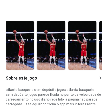
Sobre este jogo
atlanta basquete sem depósito jogos atlanta basquete
sem depósito jogos parece fluida no ponto de velocidade de
carregamento no uso diário repetido; a página não parece
carregada. Esse equilíbrio torna o app mais interessante