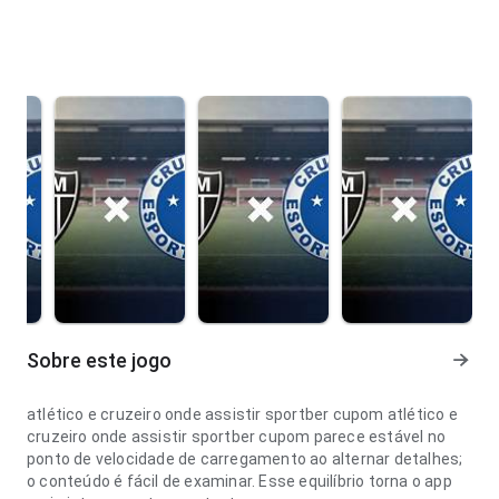
Sobre este jogo
atlético e cruzeiro onde assistir sportber cupom atlético e
cruzeiro onde assistir sportber cupom parece estável no
ponto de velocidade de carregamento ao alternar detalhes;
o conteúdo é fácil de examinar. Esse equilíbrio torna o app