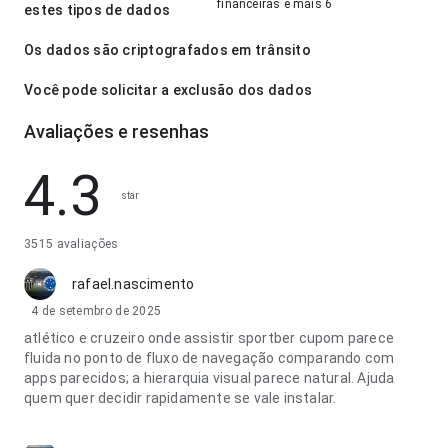
financeiras e mais 6
estes tipos de dados
Os dados são criptografados em trânsito
Você pode solicitar a exclusão dos dados
Avaliações e resenhas
4.3
star
3515 avaliações
rafael.nascimento
4 de setembro de 2025
atlético e cruzeiro onde assistir sportber cupom parece
fluida no ponto de fluxo de navegação comparando com
apps parecidos; a hierarquia visual parece natural. Ajuda
quem quer decidir rapidamente se vale instalar.